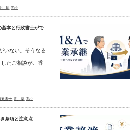
香川県
,
高松
の基本と行政書士がで
がいない。そうなる
うしたご相談が、香
行政書士
,
香川県
,
高松
べき条項と注意点