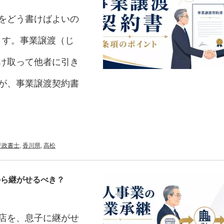
をどう書けばよいの
ます。事業譲渡（じ
け取って他者に引き
が、事業譲渡契約書
行政書士
,
香川県
,
高松
から継がせるべき？
店を、息子に継がせ