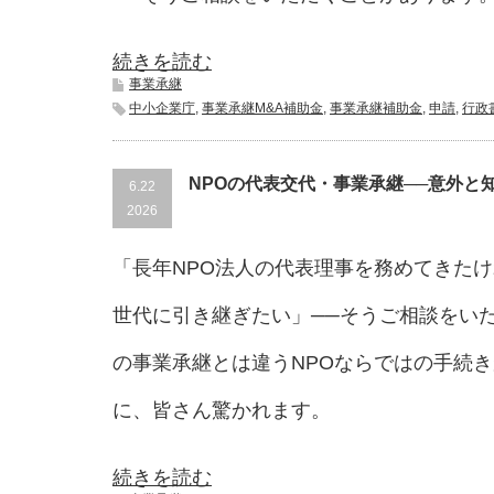
続きを読む
事業承継
中小企業庁
,
事業承継M&A補助金
,
事業承継補助金
,
申請
,
行政
NPOの代表交代・事業承継──意外と
6.22
2026
「長年NPO法人の代表理事を務めてきた
世代に引き継ぎたい」──そうご相談をい
の事業承継とは違うNPOならではの手続
に、皆さん驚かれます。
続きを読む