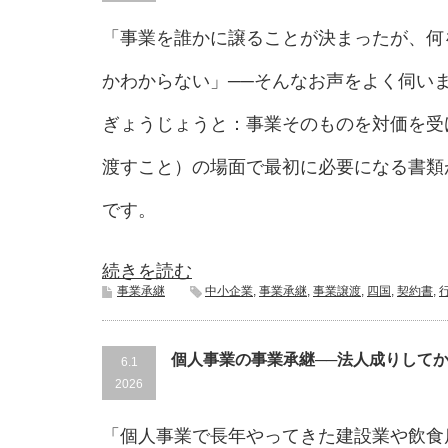
「事業を誰かに譲ることが決まったが、何
かわからない」──そんなお声をよく伺い
ぎょうじょうと：事業そのものを対価を受
渡すこと）の場面で最初に必要になる書類
です。
続きを読む
事業承継
中小企業
,
事業承継
,
事業譲渡
,
四国
,
契約書
,
個人事業の事業承継──法人成りして
6.1
2026
「個人事業で長年やってきた建設業や飲食