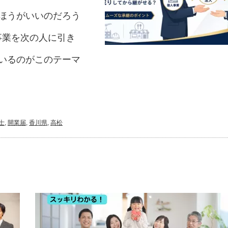
ほうがいいのだろう
事業を次の人に引き
いるのがこのテーマ
士
,
開業届
,
香川県
,
高松