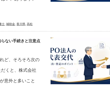
書士
,
補助金
,
香川県
,
高松
知らない手続きと注意点
けれど、そろそろ次の
ただくと、株式会社
きが意外と多いこと