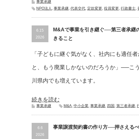
事業承継
NPO法人
,
事業承継
,
代表交代
,
定款変更
,
役員変更
,
行政書士
,
M&Aで事業を引き継ぐ──第三者承継
6.15
2026
きること
「子どもに継ぐ気がなく、社内にも適任者
と、もう廃業しかないのだろうか」──こ
川県内でも増えています。
続きを読む
事業承継
M&A
,
中小企業
,
事業承継
,
四国
,
第三者承継
,
事業譲渡契約書の作り方──押さえる
6.6
2026