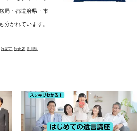
務局・都道府県・市
も分かれています。
,
許認可
,
飲食店
,
香川県