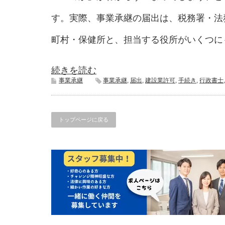
す。実際、事業承継の届出は、税務署・法
町村・保健所と、担当する役所がいくつに
続きを読む
事業承継
事業承継
,
届出
,
建設業許可
,
手続き
,
行政書士
トップページに戻る