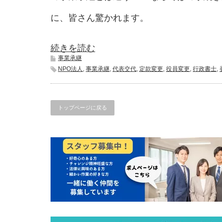
に、皆さん驚かれます。
続きを読む
事業承継
NPO法人
,
事業承継
,
代表交代
,
定款変更
,
役員変更
,
行政書士
,
トップページに戻る