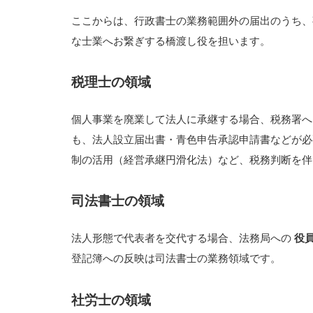
ここからは、行政書士の業務範囲外の届出のうち、
な士業へお繋ぎする橋渡し役を担います。
税理士の領域
個人事業を廃業して法人に承継する場合、税務署
も、法人設立届出書・青色申告承認申請書などが必
制の活用（経営承継円滑化法）など、税務判断を伴
司法書士の領域
法人形態で代表者を交代する場合、法務局への
役
登記簿への反映は司法書士の業務領域です。
社労士の領域