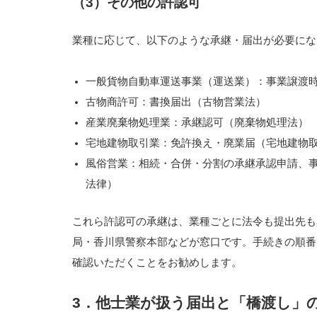
（3）その他の許認可
業種に応じて、以下のような承継・届出が必要にな
一般貨物自動車運送事業（運送業）：事業譲渡
古物商許可：書換届出（古物営業法）
産業廃棄物処理業：承継認可（廃棄物処理法）
宅地建物取引業：免許換え・廃業届（宅地建物
風俗営業：相続・合併・分割の承継承認申請、
法律）
これら許認可の承継は、業種ごとに法令も提出先も
局・香川県警察本部などが窓口です。手続きの順番
確認いただくことをお勧めします。
3．他士業が扱う届出と「橋渡し」