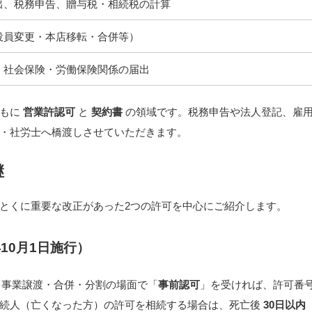
出、税務申告、贈与税・相続税の計算
役員変更・本店移転・合併等）
、社会保険・労働保険関係の届出
おもに
営業許認可
と
契約書
の領域です。税務申告や法人登記、雇
・社労士へ橋渡しさせていただきます。
継
とくに重要な改正があった2つの許可を中心にご紹介します。
10月1日施行）
り、事業譲渡・合併・分割の場面で「
事前認可
」を受ければ、許可番
相続人（亡くなった方）の許可を相続する場合は、死亡後
30日以内